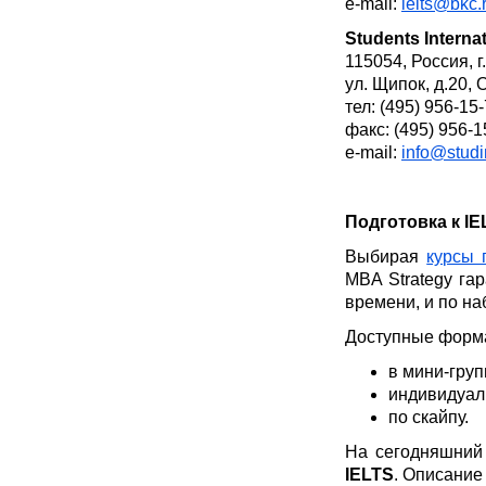
e-mail:
ielts@bkc.
Students Internat
115054, Россия, г
ул. Щипок, д.20,
тел: (495) 956-15
факс: (495) 956-1
e-mail:
info@studin
Подготовка к IE
Выбирая
курсы 
MBA Strategy га
времени, и по на
Доступные форма
в мини-груп
индивидуал
по скайпу.
На сегодняшний
IELTS
. Описание