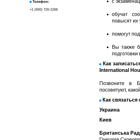
с экзамена
Телефон:
+1 (650) 720-2266
обучат со
повысят их 
помогут под
Вы также б
подготовки
Как записатьс
International Ho
Позвоните в Б
посоветуют, како
Как связаться 
Украина
Киев
Британська Рад
Григорія Сковоро