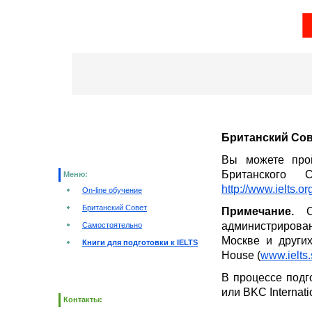
Британский Совет
Вы можете прой
Британского 
Меню:
http://www.ielts.o
On-line обучение
Британский Совет
Примечание.
С 
администрирован
Самостоятельно
Москве и других
Книги для подготовки к IELTS
House (
www.ielts
В процессе подг
или BKC Internati
Контакты: